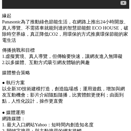
緣起
Panasonic為了推動綠色節能生活，在網路上推出24小時開放、
真人導覽、不需搭車就能到達的智慧節能館 ECO HOUSE，破
除時空界線，真正降低CO2，用環保的方式推廣環保節能的家
電生活
傳播挑戰和目標
1.虛擬實境、真人導覽，但傳輸要快速，讓網友進入無障礙
2.以多媒體、互動方式吸引網友體驗的興趣
媒體整合策略
● 執行方案
以全新3D技術建模打造，創造臨場感；運用遊戲，增加與網
友互動機會；影片介紹隨點隨播，比實體館更便利；由面到
點，人性化設計，操作更直覺
● 媒體運用
網路媒體：
1. 最大入口網站Yahoo：短時間內創造知名度
2. 關鍵字搜尋：與主動搜尋的網友接觸