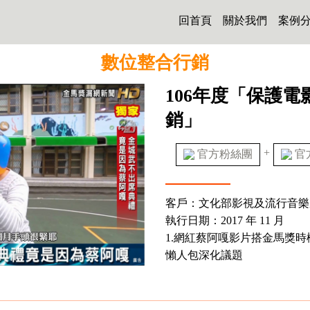
回首頁
關於我們
案例
數位整合行銷
106年度「保護
銷」
+
官方粉絲團
官
客戶：文化部影視及流行音樂
執行日期：2017 年 11 月
1.網紅蔡阿嘎影片搭金馬獎時
懶人包深化議題