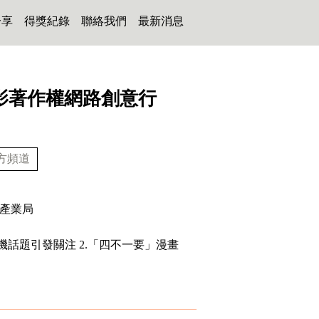
分享
得獎紀錄
聯絡我們
最新消息
電影著作權網路創意行
方頻道
產業局
機話題引發關注 2.「四不一要」漫畫