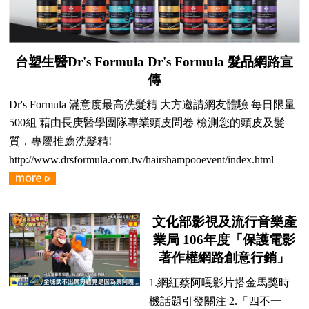
台塑生醫Dr's Formula Dr's Formula 髮品網路宣
傳
Dr's Formula 滿意度最高洗髮精 大方邀請網友體驗 每日限量
500組 藉由長庚醫學團隊專業頭皮問卷 檢測您的頭皮及髮
質，專屬推薦洗髮精!
http://www.drsformula.com.tw/hairshampooevent/index.html
文化部影視及流行音樂產
業局 106年度「保護電影
著作權網路創意行銷」
1.網紅蔡阿嘎影片搭金馬獎時
機話題引發關注 2.「四不一