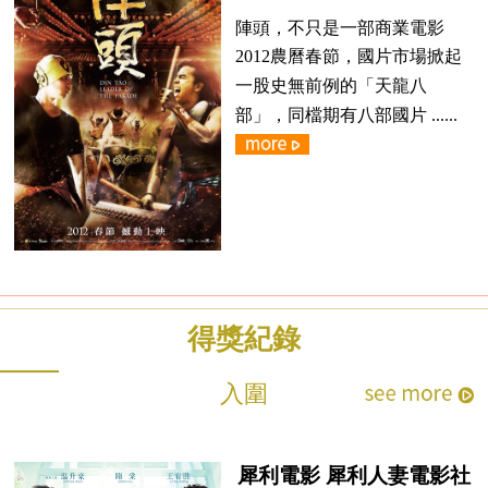
陣頭，不只是一部商業電影
2012農曆春節，國片市場掀起
一股史無前例的「天龍八
部」，同檔期有八部國片 ......
得獎紀錄
入圍
犀利電影 犀利人妻電影社